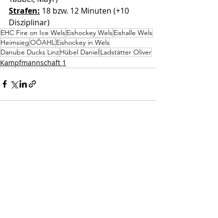
Strafen:
 18 bzw. 12 Minuten (+10 
Disziplinar)
EHC Fire on Ice Wels
Eishockey Wels
Eishalle Wels
Heimsieg
OÖAHL
Eishockey in Wels
Danube Ducks Linz
Hübel Daniel
Ladstätter Oliver
Kampfmannschaft 1
Aktuelle Beiträge
Alle ansehen