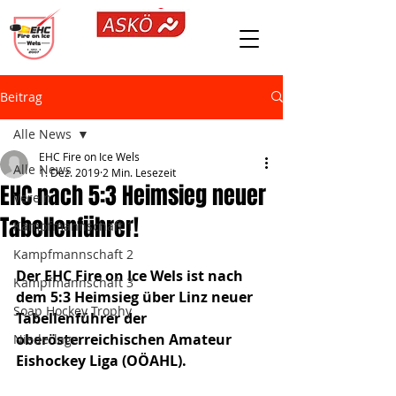
Beitrag
Alle News
EHC Fire on Ice Wels
Alle News
1. Dez. 2019
2 Min. Lesezeit
EHC nach 5:3 Heimsieg neuer
Verein
Tabellenführer!
Kampfmannschaft 1
Kampfmannschaft 2
Der EHC Fire on Ice Wels ist nach 
Kampfmannschaft 3
dem 5:3 Heimsieg über Linz neuer 
Soap Hockey Trophy
Tabellenführer der 
oberösterreichischen Amateur 
Niederlage
Eishockey Liga (OÖAHL).