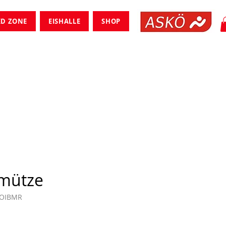
ED ZONE
EISHALLE
SHOP
mütze
FOIBMR
is