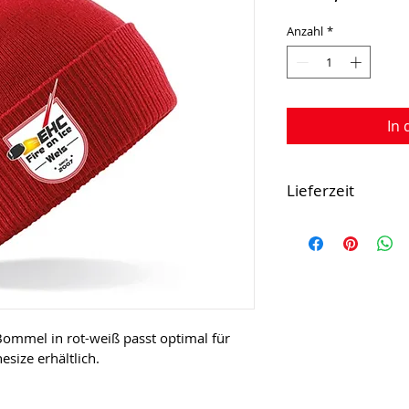
Anzahl
*
In
Lieferzeit
Die 
Lieferzeit 
fü
5 Werktage.
Bommel in rot-weiß passt optimal für 
nesize erhältlich.