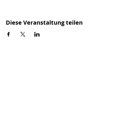
Diese Veranstaltung teilen
>
KONTAKT
>
IMPRESSUM
>
TRYOUT
>
EASYVEREIN-MITGLIEDERPORTAL
ASKÖ EHC FIRE ON ICE WELS |
Schafwiesenstraße 80 |
4600 Wels |
office@ehc-wels.at
|
www.ehc-wels.at
|
ZVR:
65575830