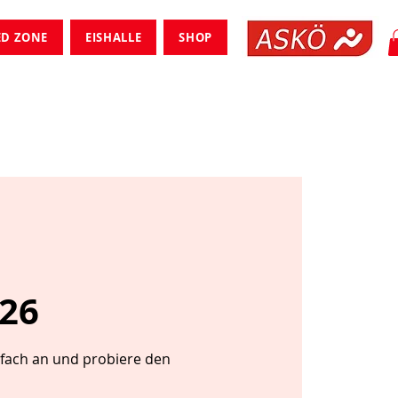
ED ZONE
EISHALLE
SHOP
/26
nfach an und probiere den