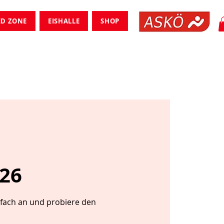
ED ZONE
EISHALLE
SHOP
/26
nfach an und probiere den