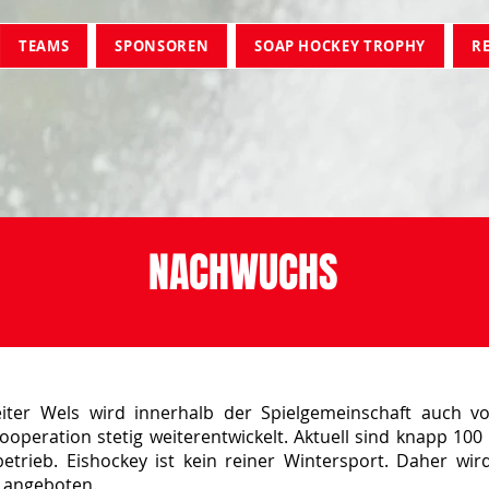
TEAMS
SPONSOREN
SOAP HOCKEY TROPHY
R
NACHWUCHS
ter Wels wird innerhalb der Spielgemeinschaft auch 
ooperation stetig weiterentwickelt. Aktuell sind knapp 100 
etrieb. Eishockey ist kein reiner Wintersport. Daher w
y angeboten.