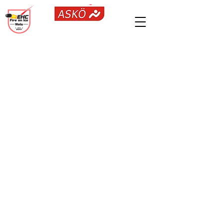
>
KONTAKT
>
IMPRESSUM
>
TRYOUT
>
EASYVEREIN-MITGLIEDERPORTAL