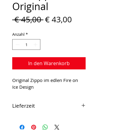
Original
Standardpreis
Sale-
 € 45,00 
€ 43,00
Preis
Anzahl
*
In den Warenkorb
Original Zippo im edlen Fire on 
Ice Design
Lieferzeit
Die 
Lieferzeit 
für diesen
Artikel beträgt ca. 
3-5 
Werktage
.