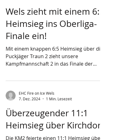
EHC Fire on Ice Wels
7. Feb.
2 Min. Lesezeit
Wels zieht mit einem 6:5
Heimsieg ins Oberliga-
Finale ein!
Mit einem knappen 6:5 Heimsieg über die
Puckjäger Traun 2 zieht unsere
Kampfmannschaft 2 in das Finale der
OÖAHL-Oberliga ein. Mit einem
Gesamtscore von 8:7 (2:2 und 6:5)
revanchiert sich das Team von Daniel
Hübel für die Niederlage im Viertelfinale
EHC Fire on Ice Wels
7. Dez. 2024
1 Min. Lesezeit
der Vorsaison. Der entscheidende Treffer
fiel erst 15,9 Sekunden vor dem Ende.
Überzeugender 11:1