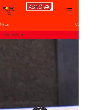
News
Alle News
Alle News
Verein
Kampfmannschaft
1
Kampfmannschaft
2
Kampfmannschaft
3
Soap Hockey
Trophy
Niederlage