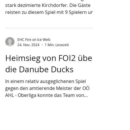
Foto: Julia Keplinger Den besseren Start in
Heimsieg über Kirchdorf
das Spiel hatten definitiv die Gäste zu
verbuchen. Die Welser agierten anfänglich
Die KM2 feierte einen 11:1 Heimsieg über
harmlos und ein wenig ner
stark dezimierte Kirchdorfer. Die Gäste
reisten zu diesem Spiel mit 9 Spielern und
einem...
EHC Fire on Ice Wels
24. Nov. 2024
1 Min. Lesezeit
Heimsieg von FOI2 über
die Danube Ducks
In einem relativ ausgeglichenen Spiel
gegen den amtierende Meister der OÖ
AHL - Oberliga konnte das Team von
Coach Denis Simurka einen...