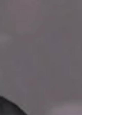
Der EHC Fire on Ice Wels ist Vizemeister
der 2. OÖ Landesliga. Foto: Julia Keplinger
Die Welser Eishalle füllte sich bereits zum
Warm up der Mannschaften. Letztlich
fanden knapp 200 Besucher den Weg zum
Finale. Die ersten Spielminuten begannen
relativ ausgeglichen, bis in der siebten
Spielminute Martin Sekera zum 0:1 für die
Gäst