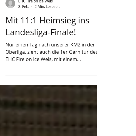
EHC Fire on Ice Wels
8. Feb.
2 Min. Lesezeit
Mit 11:1 Heimsieg ins
Landesliga-Finale!
Nur einen Tag nach unserer KM2 in der
Oberliga, zieht auch die 1er Garnitur des
EHC Fire on Ice Wels, mit einem
souveränen 11:1 Heimsieg über die
Puckjäger in das Finale der 2. OÖ
Landesliga ein. Foto: Julia Keplinger Die
Gastgeber aus Wels begannen druckvoll
und zeigten von Anfang an, dass sie heute
die Entscheidung um den Einzug in das