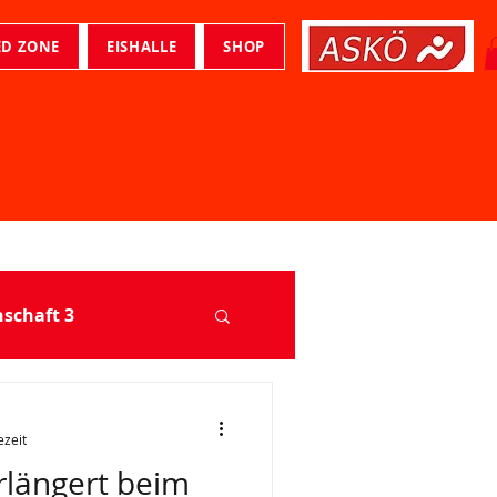
ED ZONE
EISHALLE
SHOP
chaft 3
ezeit
rlängert beim