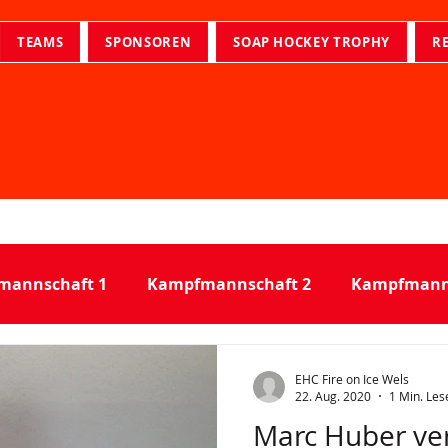
TEAMS
SPONSOREN
SOAP HOCKEY TROPHY
R
mannschaft 1
Kampfmannschaft 2
Kampfmanns
derlage
EHC Fire on Ice Wels
22. Aug. 2020
1 Min. Les
Marc Huber ve