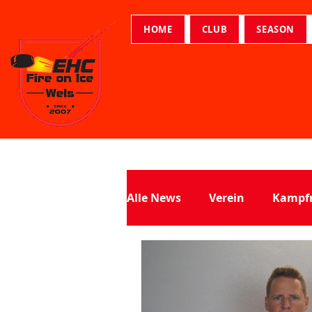
HOME
CLUB
SEASON
Alle News
Verein
Kampf
Soap Hockey Trophy
Nie