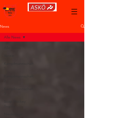
News
Alle News
Alle News
Verein
Kampfmannschaft
1
Kampfmannschaft
2
Kampfmannschaft
3
Soap Hockey
Trophy
Niederlage