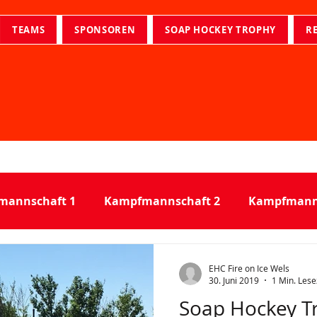
TEAMS
SPONSOREN
SOAP HOCKEY TROPHY
R
mannschaft 1
Kampfmannschaft 2
Kampfmanns
derlage
EHC Fire on Ice Wels
30. Juni 2019
1 Min. Lese
Soap Hockey T