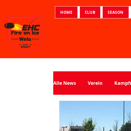
HOME
CLUB
SEASON
Alle News
Verein
Kampf
Soap Hockey Trophy
Nie