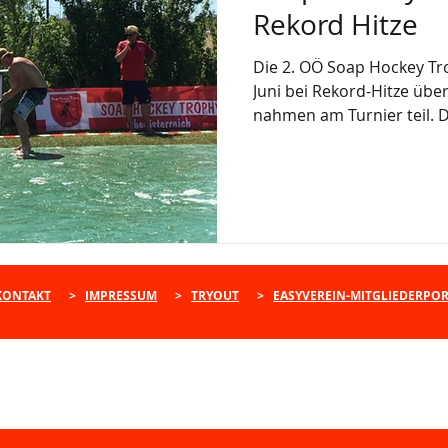
Rekord Hitze
Die 2. OÖ Soap Hockey Tr
Juni bei Rekord-Hitze üb
nahmen am Turnier teil. De
KONTAKT
>
IMPRESSUM
>
TRYOUT
>
EASYVEREIN-MITGLIEDERPO