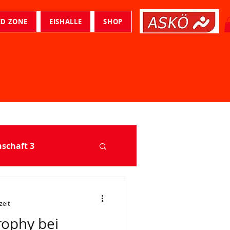
ED ZONE
EISHALLE
SHOP
chaft 3
zeit
rophy bei