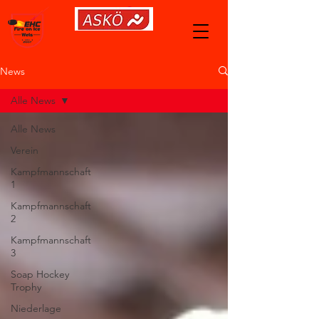
News
Alle News
Alle News
Verein
Kampfmannschaft
1
Kampfmannschaft
2
Kampfmannschaft
3
Soap Hockey
Trophy
Niederlage