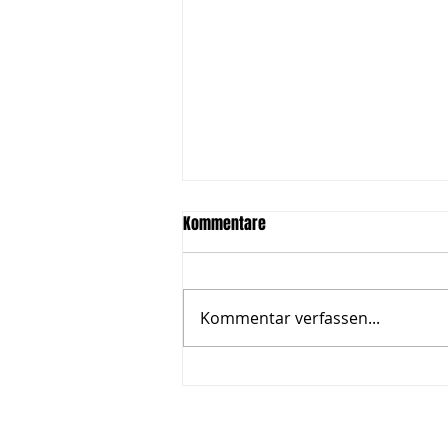
Kommentare
Kommentar verfassen...
Daniel Hübel beendet seine
Karriere und wird Coach
>