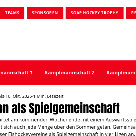
TEAMS
SPONSOREN
SOAP HOCKEY TROPHY
R
mannschaft 1
Kampfmannschaft 2
Kampfmanns
els
16. Okt. 2025
1 Min. Lesezeit
derlage
on als Spielgemeinschaft
startet am kommenden Wochenende mit einem Auswärtsspie
t sich auch jede Menge über den Sommer getan. Gemeins
er Eishockeyvereine als Spielgemeinschaft in vier Ligen an.