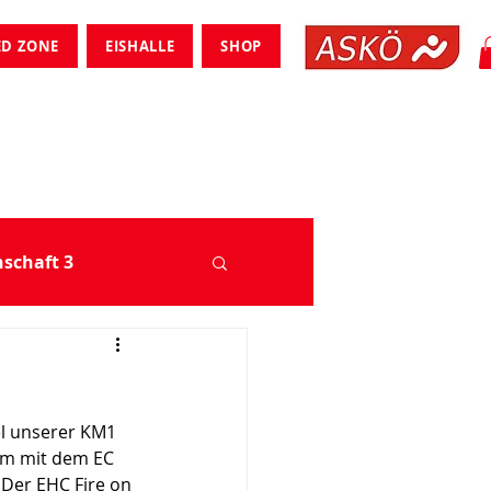
ED ZONE
EISHALLE
SHOP
chaft 3
l unserer KM1 
am mit dem EC 
 Der EHC Fire on 