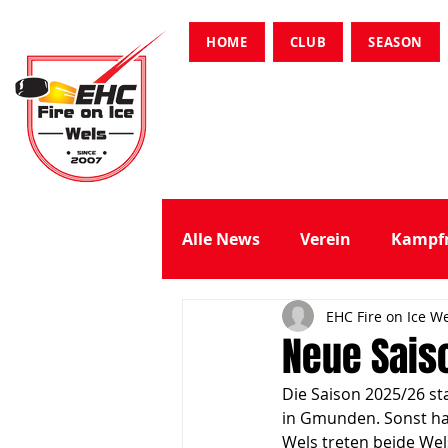
HOME
CLUB
SEASON
Alle News
Verein
Kampf
EHC Fire on Ice W
Soap Hockey Trophy
Nie
Neue Sais
Die Saison 2025/26 
in Gmunden. Sonst ha
Wels treten beide Wels