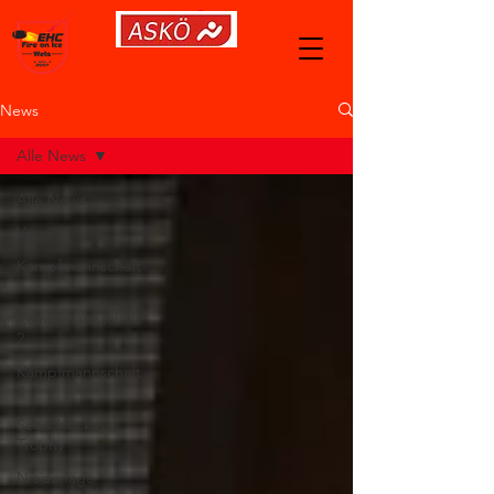
News
Alle News
Alle News
Verein
Kampfmannschaft
1
Kampfmannschaft
2
Kampfmannschaft
3
Soap Hockey
Trophy
Niederlage