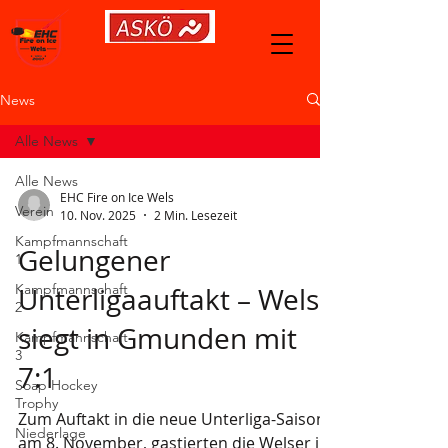
News
Alle News
Alle News
EHC Fire on Ice Wels
Verein
10. Nov. 2025
2 Min. Lesezeit
Kampfmannschaft
Gelungener
1
Kampfmannschaft
Unterligaauftakt – Wels
2
siegt in Gmunden mit
Kampfmannschaft
3
7:1
Soap Hockey
Trophy
Zum Auftakt in die neue Unterliga-Saison
Niederlage
am 8. November, gastierten die Welser in