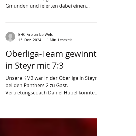
Gmunden und feierten dabei einen
eindrucksvollen 7:1 Auswärtserfolg. Das
erste Drittel verlief zunächst ausgeglichen,
beide Teams tasteten sich ab und
schenkten einander nichts. In der vierten
EHC Fire on Ice Wels
15. Dez. 2024
1 Min. Lesezeit
Minute nutzte Bernhard Öhlinger jedoch
eine gute Gelegenheit und brachte die
Oberliga-Team gewinnt
Welser mit 0:1 in Führung. Diese knappe
in Steyr mit 7:3
Führung verteidigte das Team mit Einsatz
und Übersicht bis zur ersten Pause. Im
Unsere KM2 war in der Oberliga in Steyr
zweiten
bei den Panthers 2 zu Gast.
Vertretungscoach Daniel Hübel konnte
auf zwei volle Linien...