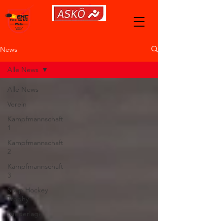
News
Alle News
Alle News
Verein
Kampfmannschaft
1
Kampfmannschaft
2
Kampfmannschaft
3
Soap Hockey
Trophy
Niederlage