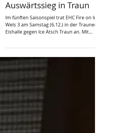
galederer
7. Dez. 2025
2 Min. Lesezeit
Klarer 11:5 Unterliga
Auswärtssieg in Traun
Im fünften Saisonspiel trat EHC Fire on Ice
Wels 3 am Samstag (6.12.) in der Trauner
Eishalle gegen Ice Ätsch Traun an. Mit
einer starken Teamleistung sicherte sich
die Mannschaft einen souveränen 5:11-
Auswärtserfolg und damit bereits den
dritten Sieg dieser Unterliga-Saison. Foto:
Julia Keplinger (FOI) Das Spiel begann
furios: Bereits nach zwei Minuten brachte
Bernd Brunnbauer die Gäste mit 1:0 in
Führung. Kurz darauf erhöhte Nico
Weidinger nach schöner Kombination auf
2:0 f