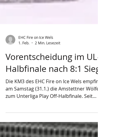
EHC Fire on Ice Wels
1. Feb.
2 Min. Lesezeit
Vorentscheidung im UL-
Halbfinale nach 8:1 Sieg
Die KM3 des EHC Fire on Ice Wels empfing
am Samstag (31.1.) die Amstettner Wölfe
zum Unterliga Play Off-Halbfinale. Seit
dieser Saison wird das Play Off im
Champions Hockey League Modus ( Hin-
und Rückspiel). Mit einem eindrucksvollen