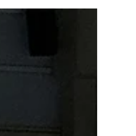
auch unsere KM2 erfolgreich in die Saison
starten. Das Team von Coach Denis
Simurka gewann souverän...