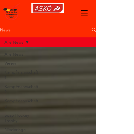
News
Alle News
Alle News
Verein
Kampfmannschaft
1
Kampfmannschaft
2
Kampfmannschaft
3
Soap Hockey
Trophy
Niederlage